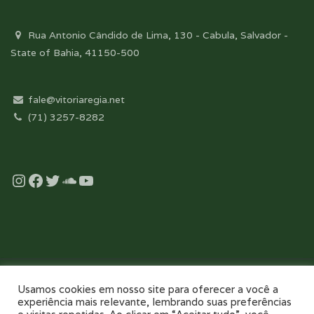
Rua Antonio Cândido de Lima, 130 - Cabula, Salvador -
State of Bahia, 41150-500
fale@vitoriaregia.net
(71) 3257-8282
Instagram
Facebook
Twitter
Soundcloud
YouTube
Desenvolvido com essência pela:
Usamos cookies em nosso site para oferecer a você a
experiência mais relevante, lembrando suas preferências