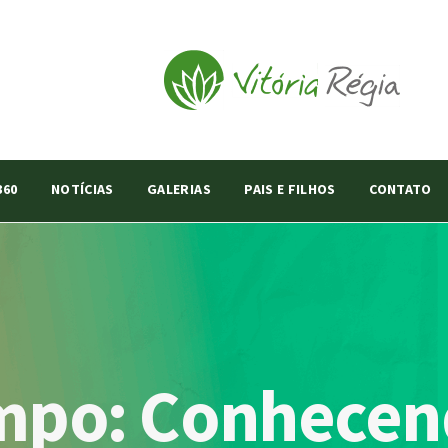
360
NOTÍCIAS
GALERIAS
PAIS E FILHOS
CONTATO
mpo: Conhece