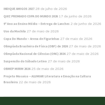
INDIQUE AMIGOS 2027
28 de julho de 2026
QUIZ PREMIADO COPA DO MUNDO 2026
17 de junho de 2026
9º Ano ao Ensino Médio – Entrega de Lanches
2 de junho de 2026
Uso da Mochila
27 de maio de 2026
Copa Do Mundo – Arena de Figurinhas
27 de maio de 2026
Olimpíada Brasileira de Física (OBF) de 2026
27 de maio de 2026
Olimpíada Nacional de Ciências (ONC) 2026
27 de maio de 2026
Suspensão do Sábado Letivo
27 de maio de 2026
OBMEP MIRIM 2026
25 de maio de 2026
Projeto Mosaico – ALUMIAR Literatura e Emoção na Cultura
Brasileira
22 de maio de 2026