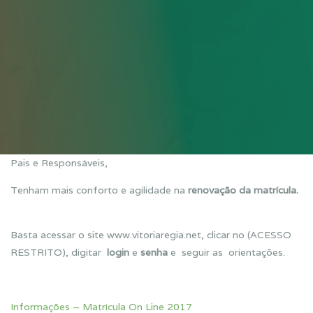
Pais e Responsáveis,
Tenham mais conforto e agilidade na
renovação da matrícula.
Basta acessar o site www.vitoriaregia.net, clicar no (ACESSO
RESTRITO), digitar
login
e
senha
e seguir as orientações.
Informações – Matrícula On Line 2017