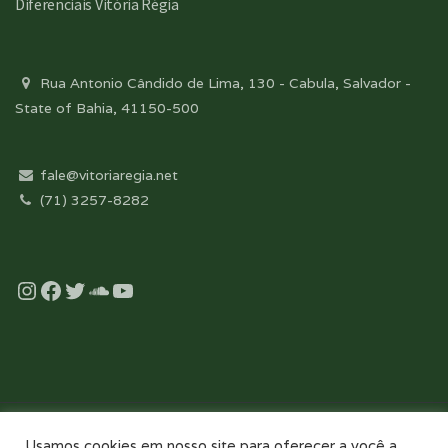
Diferenciais Vitória Régia
Rua Antonio Cândido de Lima, 130 - Cabula, Salvador -
State of Bahia, 41150-500
fale@vitoriaregia.net
(71) 3257-8282
Instagram
Facebook
Twitter
Soundcloud
YouTube
Desenvolvido com essência pela:
Usamos cookies em nosso site para oferecer a você a