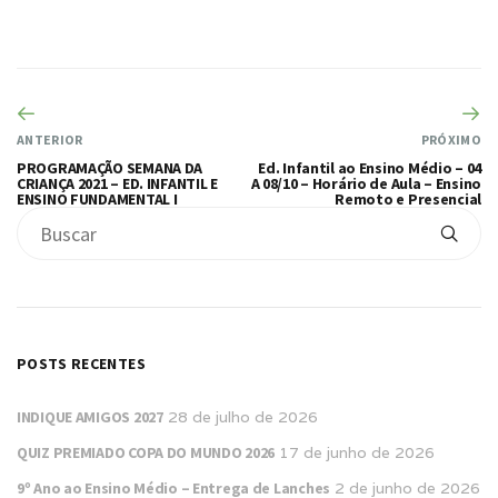
ANTERIOR
PRÓXIMO
PROGRAMAÇÃO SEMANA DA
Ed. Infantil ao Ensino Médio – 04
CRIANÇA 2021 – ED. INFANTIL E
A 08/10 – Horário de Aula – Ensino
ENSINO FUNDAMENTAL I
Remoto e Presencial
POSTS RECENTES
INDIQUE AMIGOS 2027
28 de julho de 2026
QUIZ PREMIADO COPA DO MUNDO 2026
17 de junho de 2026
9º Ano ao Ensino Médio – Entrega de Lanches
2 de junho de 2026