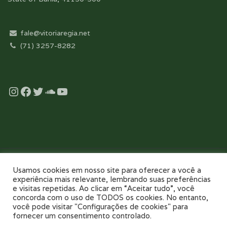
fale@vitoriaregia.net
(71) 3257-8282
Instagram
Facebook
Twitter
Soundcloud
YouTube
Desenvolvido com essência pela:
Usamos cookies em nosso site para oferecer a você a
experiência mais relevante, lembrando suas preferências
e visitas repetidas. Ao clicar em “Aceitar tudo”, você
concorda com o uso de TODOS os cookies. No entanto,
você pode visitar "Configurações de cookies" para
fornecer um consentimento controlado.