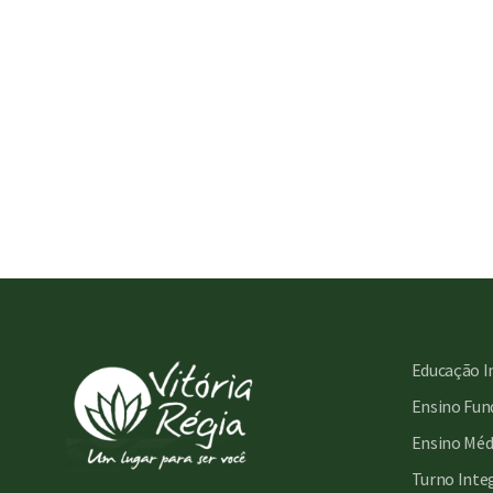
Educação I
Ensino Fund
Ensino Méd
Turno Inte