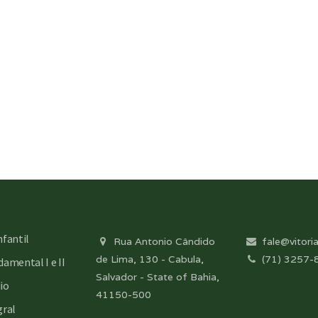
nfantil
Rua Antonio Cândido
fale@vitoria
de Lima, 130 - Cabula,
(71) 3257-
amental I e II
Salvador - State of Bahia,
io
41150-500
gral