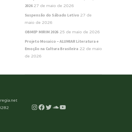
2026
27 de maio de 2026
Suspensão do Sábado Letivo
27 de
maio de 2026
OBMEP MIRIM 2026
25 de maio de 2026
Projeto Mosaico – ALUMIAR Literatura e
Emoção na Cultura Brasileira
22 de maio
de 2026
regia.net
Instagram
Facebook
Twitter
Soundcloud
YouTube
8282