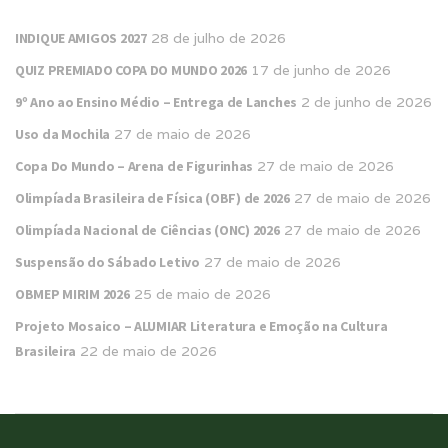
INDIQUE AMIGOS 2027
28 de julho de 2026
QUIZ PREMIADO COPA DO MUNDO 2026
17 de junho de 2026
9º Ano ao Ensino Médio – Entrega de Lanches
2 de junho de 2026
Uso da Mochila
27 de maio de 2026
Copa Do Mundo – Arena de Figurinhas
27 de maio de 2026
Olimpíada Brasileira de Física (OBF) de 2026
27 de maio de 2026
Olimpíada Nacional de Ciências (ONC) 2026
27 de maio de 2026
Suspensão do Sábado Letivo
27 de maio de 2026
OBMEP MIRIM 2026
25 de maio de 2026
Projeto Mosaico – ALUMIAR Literatura e Emoção na Cultura
Brasileira
22 de maio de 2026