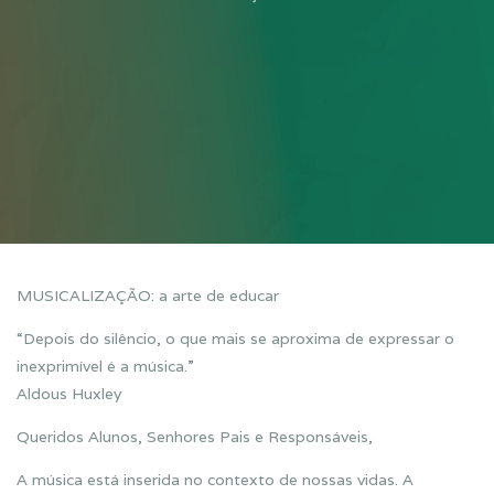
MUSICALIZAÇÃO: a arte de educar
“Depois do silêncio, o que mais se aproxima de expressar o
inexprimível é a música.”
Aldous Huxley
Queridos Alunos, Senhores Pais e Responsáveis,
A música está inserida no contexto de nossas vidas. A