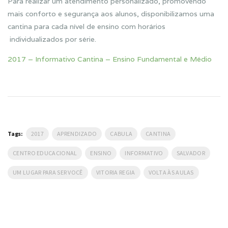
Para realizar um atendimento personalizado, promovendo
mais conforto e segurança aos alunos, disponibilizamos uma
cantina para cada nível de ensino com horários
individualizados por série.
2017 – Informativo Cantina – Ensino Fundamental e Médio
Tags:
2017
APRENDIZADO
CABULA
CANTINA
CENTRO EDUCACIONAL
ENSINO
INFORMATIVO
SALVADOR
UM LUGAR PARA SER VOCÊ
VITORIA REGIA
VOLTA ÀS AULAS