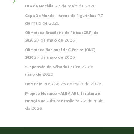
Uso da Mochila
27 de maio de 2026
Copa Do Mundo – Arena de Figurinhas
27
de maio de 2026
Olimpíada Brasileira de Física (OBF) de
2026
27 de maio de 2026
Olimpíada Nacional de Ciências (ONC)
2026
27 de maio de 2026
Suspensão do Sábado Letivo
27 de
maio de 2026
OBMEP MIRIM 2026
25 de maio de 2026
Projeto Mosaico – ALUMIAR Literatura e
Emoção na Cultura Brasileira
22 de maio
de 2026