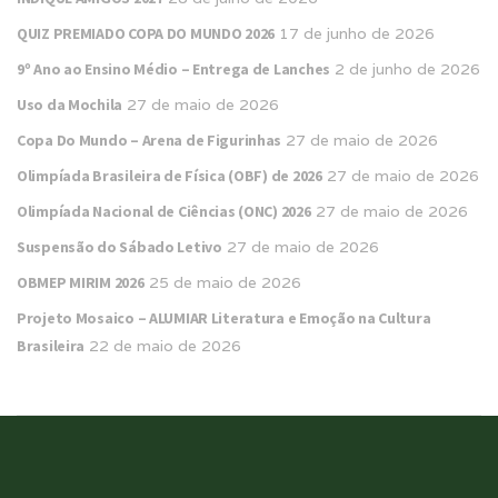
QUIZ PREMIADO COPA DO MUNDO 2026
17 de junho de 2026
9º Ano ao Ensino Médio – Entrega de Lanches
2 de junho de 2026
Uso da Mochila
27 de maio de 2026
Copa Do Mundo – Arena de Figurinhas
27 de maio de 2026
Olimpíada Brasileira de Física (OBF) de 2026
27 de maio de 2026
Olimpíada Nacional de Ciências (ONC) 2026
27 de maio de 2026
Suspensão do Sábado Letivo
27 de maio de 2026
OBMEP MIRIM 2026
25 de maio de 2026
Projeto Mosaico – ALUMIAR Literatura e Emoção na Cultura
Brasileira
22 de maio de 2026