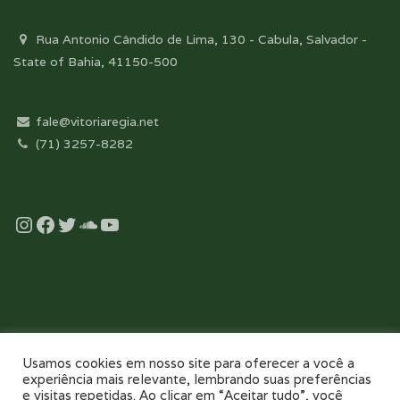
Rua Antonio Cândido de Lima, 130 - Cabula, Salvador -
State of Bahia, 41150-500
fale@vitoriaregia.net
(71) 3257-8282
Instagram
Facebook
Twitter
Soundcloud
YouTube
Desenvolvido com essência pela:
Usamos cookies em nosso site para oferecer a você a
experiência mais relevante, lembrando suas preferências
e visitas repetidas. Ao clicar em “Aceitar tudo”, você