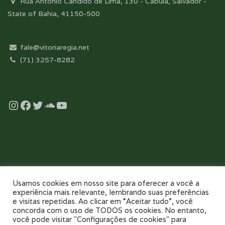
Rua Antonio Cândido de Lima, 130 - Cabula, Salvador -
State of Bahia, 41150-500
fale@vitoriaregia.net
(71) 3257-8282
Instagram
Facebook
Twitter
Soundcloud
YouTube
Desenvolvido com essência pela:
Usamos cookies em nosso site para oferecer a você a
experiência mais relevante, lembrando suas preferências
e visitas repetidas. Ao clicar em “Aceitar tudo”, você
concorda com o uso de TODOS os cookies. No entanto,
você pode visitar "Configurações de cookies" para