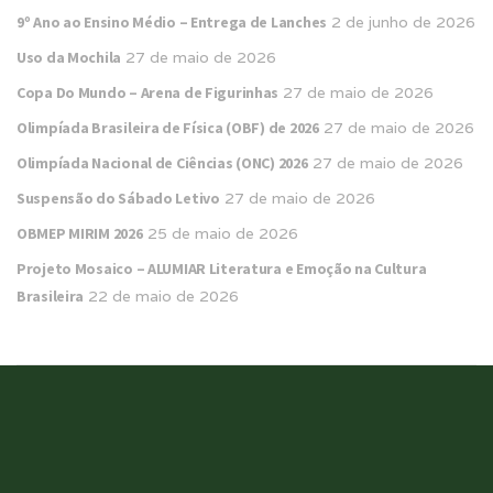
9º Ano ao Ensino Médio – Entrega de Lanches
2 de junho de 2026
Uso da Mochila
27 de maio de 2026
Copa Do Mundo – Arena de Figurinhas
27 de maio de 2026
Olimpíada Brasileira de Física (OBF) de 2026
27 de maio de 2026
Olimpíada Nacional de Ciências (ONC) 2026
27 de maio de 2026
Suspensão do Sábado Letivo
27 de maio de 2026
OBMEP MIRIM 2026
25 de maio de 2026
Projeto Mosaico – ALUMIAR Literatura e Emoção na Cultura
Brasileira
22 de maio de 2026