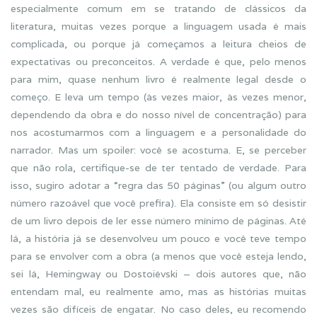
especialmente comum em se tratando de clássicos da
literatura, muitas vezes porque a linguagem usada é mais
complicada, ou porque já começamos a leitura cheios de
expectativas ou preconceitos. A verdade é que, pelo menos
para mim, quase nenhum livro é realmente legal desde o
começo. E leva um tempo (às vezes maior, às vezes menor,
dependendo da obra e do nosso nível de concentração) para
nos acostumarmos com a linguagem e a personalidade do
narrador. Mas um spoiler: você se acostuma. E, se perceber
que não rola, certifique-se de ter tentado de verdade. Para
isso, sugiro adotar a “regra das 50 páginas” (ou algum outro
número razoável que você prefira). Ela consiste em só desistir
de um livro depois de ler esse número mínimo de páginas. Até
lá, a história já se desenvolveu um pouco e você teve tempo
para se envolver com a obra (a menos que você esteja lendo,
sei lá, Hemingway ou Dostoiévski – dois autores que, não
entendam mal, eu realmente amo, mas as histórias muitas
vezes são difíceis de engatar. No caso deles, eu recomendo