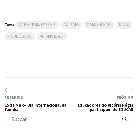
Tags:
6 DICAS PARA LER MAIS
COLÉGIO
COMUNICADO
DICAS
FIQUE LIGADO
VITORIA REGIA
ANTERIOR
PRÓXIMO
15 de Maio- Dia Internacional da
Educadores do Vitória Régia
Família
participam do EDUCAR