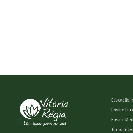
Educação I
Ensino Fund
Ensino Méd
Turno Inte