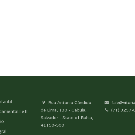
nfantil
Rua Antonio Cândido
fale@vitoria
de Lima, 130 - Cabula,
(71) 3257-
amental I e II
Salvador - State of Bahia,
io
41150-500
gral