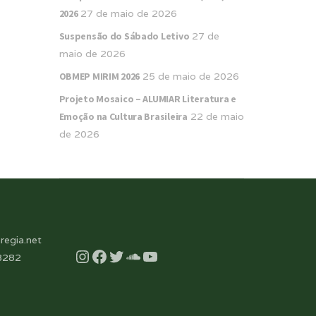
2026
27 de maio de 2026
Suspensão do Sábado Letivo
27 de
maio de 2026
OBMEP MIRIM 2026
25 de maio de 2026
Projeto Mosaico – ALUMIAR Literatura e
Emoção na Cultura Brasileira
22 de maio
de 2026
regia.net
Instagram
Facebook
Twitter
Soundcloud
YouTube
8282