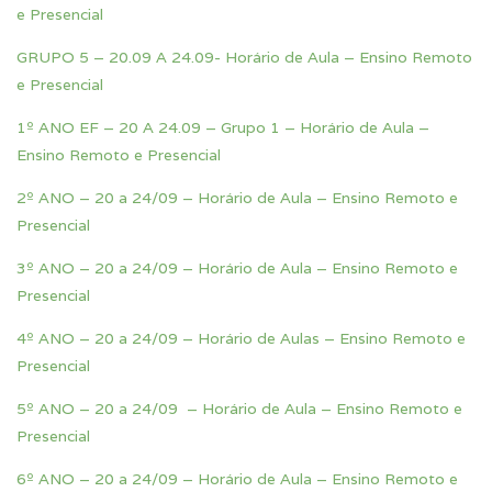
e Presencial
GRUPO 5 – 20.09 A 24.09- Horário de Aula – Ensino Remoto
e Presencial
1º ANO EF – 20 A 24.09 – Grupo 1 – Horário de Aula –
Ensino Remoto e Presencial
2º ANO – 20 a 24/09 – Horário de Aula – Ensino Remoto e
Presencial
3º ANO – 20 a 24/09 – Horário de Aula – Ensino Remoto e
Presencial
4º ANO – 20 a 24/09 – Horário de Aulas – Ensino Remoto e
Presencial
5º ANO – 20 a 24/09 – Horário de Aula – Ensino Remoto e
Presencial
6º ANO – 20 a 24/09 – Horário de Aula – Ensino Remoto e