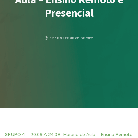
Presencial
17 DE SETEMBRO DE 2021
GRUPO 4 – 20.09 A 24.09- Horário de Aula – Ensino Remoto