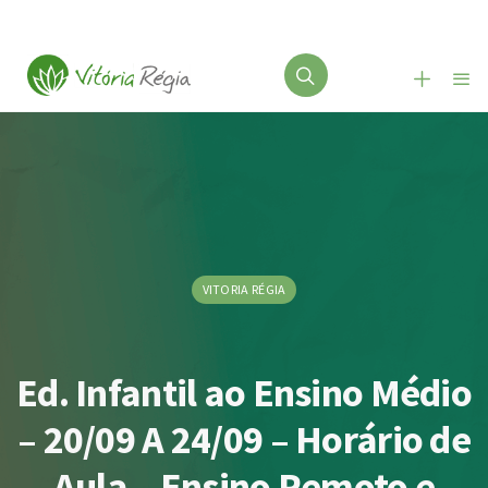
VITORIA RÉGIA
Ed. Infantil ao Ensino Médio
– 20/09 A 24/09 – Horário de
Aula – Ensino Remoto e