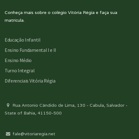
Conheça mais sobre o colégio Vitória Régia e faça sua
matrícula.
Educação Infantil
Ensino Fundamental I e II
Ensino Médio
Turno Integral
Diferenciais Vitória Régia
Rua Antonio Cândido de Lima, 130 - Cabula, Salvador -
State of Bahia, 41150-500
fale@vitoriaregia.net