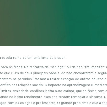
a escola torne-se um ambiente de prazer!
para os filhos. Na tentativa de “ser legal” ou de não “traumatizar” 
ste que é um de seus principais papéis. Ao não encontrarem a segu
s sentem-se perdidos. Passam a testar a reação de outros adultos e
conflito nas relações sociais. O impacto na aprendizagem é imediat
e limites-ansiedade-conflitos-baixa auto estima, que se fecha com 
cando no baixo rendimento escolar e tentam remediar o sintoma. N
lação com os colegas e professores. O grande problema é que a fal