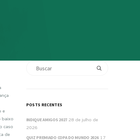
a
rança
POSTS RECENTES
o e
o baixo
INDIQUE AMIGOS 2027
28 de julho de
o caso
2026
ta de
QUIZ PREMIADO COPA DO MUNDO 2026
17