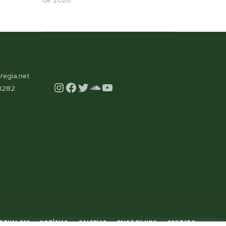
de 2026
regia.net
Instagram
Facebook
Twitter
Soundcloud
YouTube
8282
RTUAL 360
NOTÍCIAS
GALERIAS
PAIS E FILHOS
CONTATO