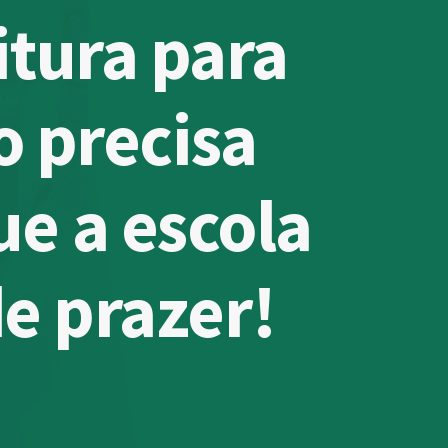
itura para
o precisa
e a escola
e prazer!