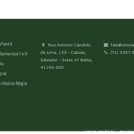
nfantil
Rua Antonio Cândido
fale@vitoria
de Lima, 130 - Cabula,
(71) 3257-
amental I e II
Salvador - State of Bahia,
io
41150-500
gral
s Vitória Régia
NOSSO COLÉGIO
TOUR VI