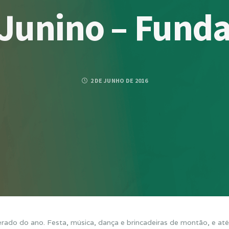
 Junino – Funda
2 DE JUNHO DE 2016
rado do ano. Festa, música, dança e brincadeiras de montão, e até