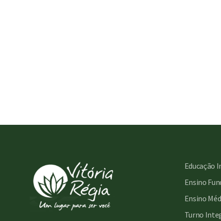
Educação I
Ensino Fund
Ensino Méd
Turno Inte