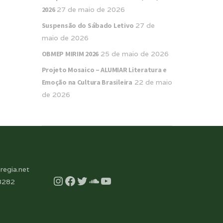
2026
27 de maio de 2026
Suspensão do Sábado Letivo
27 de
maio de 2026
OBMEP MIRIM 2026
25 de maio de 2026
Projeto Mosaico – ALUMIAR Literatura e
Emoção na Cultura Brasileira
22 de maio
de 2026
regia.net
Instagram
Facebook
Twitter
Soundcloud
YouTube
8282