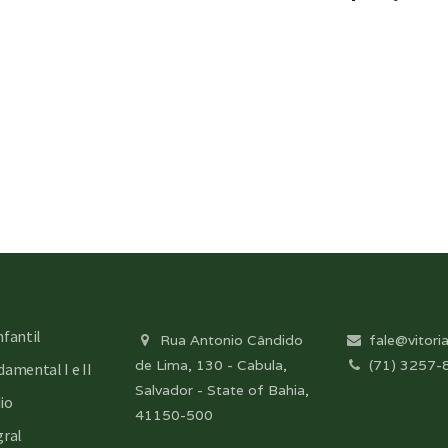
nfantil
Rua Antonio Cândido
fale@vitoria
de Lima, 130 - Cabula,
(71) 3257-
amental I e II
Salvador - State of Bahia,
io
41150-500
gral