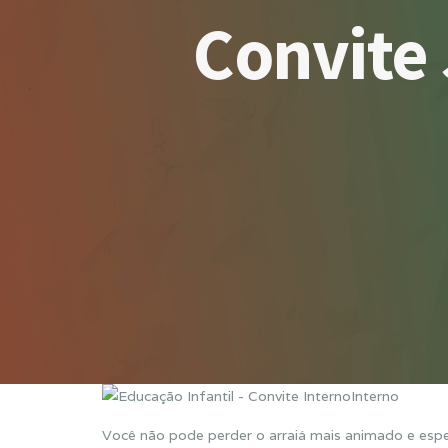
Convite
Você não pode perder o arraiá mais animado e espe