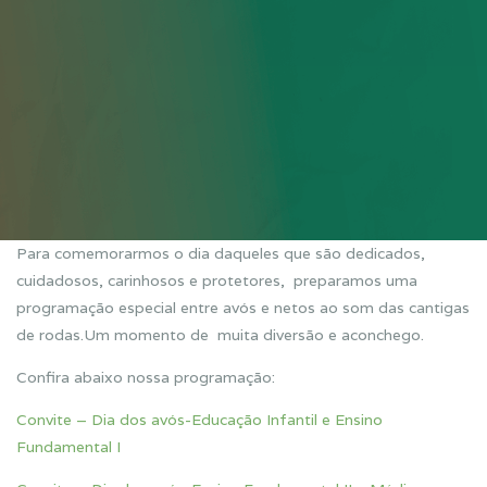
Para comemorarmos o dia daqueles que são dedicados,
cuidadosos, carinhosos e protetores, preparamos uma
programação especial entre avós e netos ao som das cantigas
de rodas.Um momento de muita diversão e aconchego.
Confira abaixo nossa programação:
Convite – Dia dos avós-Educação Infantil e Ensino
Fundamental I