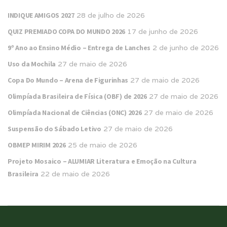
INDIQUE AMIGOS 2027
28 de julho de 2026
QUIZ PREMIADO COPA DO MUNDO 2026
17 de junho de 2026
9º Ano ao Ensino Médio – Entrega de Lanches
2 de junho de 2026
Uso da Mochila
27 de maio de 2026
Copa Do Mundo – Arena de Figurinhas
27 de maio de 2026
Olimpíada Brasileira de Física (OBF) de 2026
27 de maio de 2026
Olimpíada Nacional de Ciências (ONC) 2026
27 de maio de 2026
Suspensão do Sábado Letivo
27 de maio de 2026
OBMEP MIRIM 2026
25 de maio de 2026
Projeto Mosaico – ALUMIAR Literatura e Emoção na Cultura
Brasileira
22 de maio de 2026