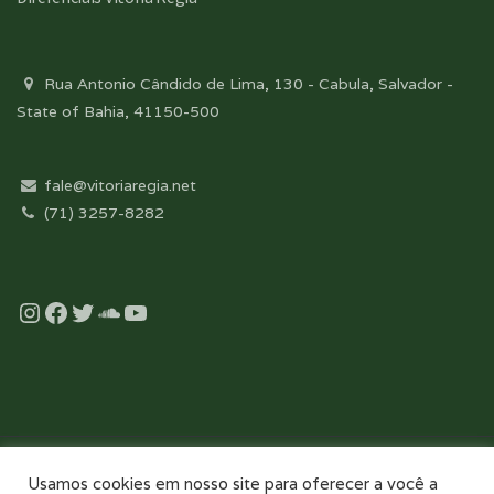
Rua Antonio Cândido de Lima, 130 - Cabula, Salvador -
State of Bahia, 41150-500
fale@vitoriaregia.net
(71) 3257-8282
Instagram
Facebook
Twitter
Soundcloud
YouTube
Desenvolvido com essência pela:
Usamos cookies em nosso site para oferecer a você a