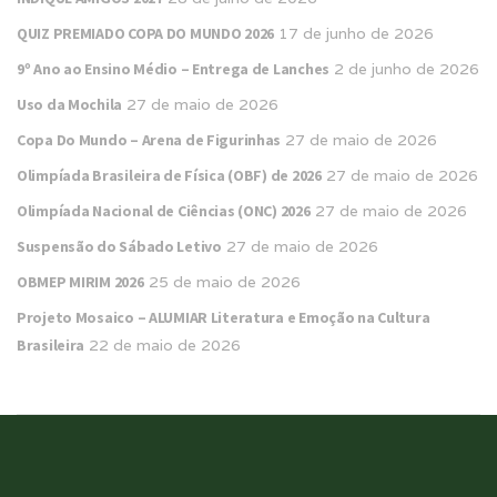
QUIZ PREMIADO COPA DO MUNDO 2026
17 de junho de 2026
9º Ano ao Ensino Médio – Entrega de Lanches
2 de junho de 2026
Uso da Mochila
27 de maio de 2026
Copa Do Mundo – Arena de Figurinhas
27 de maio de 2026
Olimpíada Brasileira de Física (OBF) de 2026
27 de maio de 2026
Olimpíada Nacional de Ciências (ONC) 2026
27 de maio de 2026
Suspensão do Sábado Letivo
27 de maio de 2026
OBMEP MIRIM 2026
25 de maio de 2026
Projeto Mosaico – ALUMIAR Literatura e Emoção na Cultura
Brasileira
22 de maio de 2026