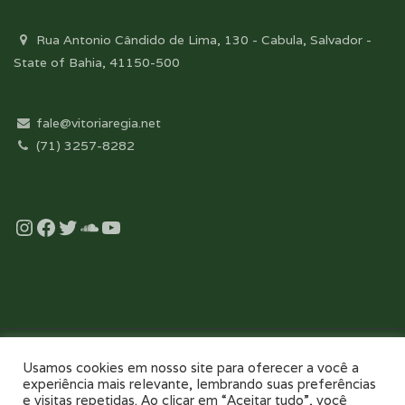
Rua Antonio Cândido de Lima, 130 - Cabula, Salvador -
State of Bahia, 41150-500
fale@vitoriaregia.net
(71) 3257-8282
Instagram
Facebook
Twitter
Soundcloud
YouTube
Desenvolvido com essência pela:
Usamos cookies em nosso site para oferecer a você a
experiência mais relevante, lembrando suas preferências
e visitas repetidas. Ao clicar em “Aceitar tudo”, você