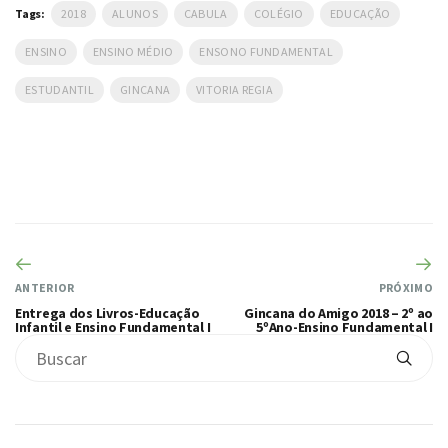
Tags:
2018
ALUNOS
CABULA
COLÉGIO
EDUCAÇÃO
ENSINO
ENSINO MÉDIO
ENSONO FUNDAMENTAL
ESTUDANTIL
GINCANA
VITORIA REGIA
ANTERIOR
PRÓXIMO
Entrega dos Livros-Educação
Gincana do Amigo 2018 – 2º ao
Infantil e Ensino Fundamental I
5ºAno-Ensino Fundamental I