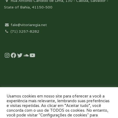
Rua Antonio Cândido de Lima, 130 - Cabula, Salvador -
State of Bahia, 41150-500
fale@vitoriaregia.net
(71) 3257-8282
Instagram
Facebook
Twitter
Soundcloud
YouTube
Desenvolvido com essência pela:
Usamos cookies em nosso site para oferecer a você a
experiência mais relevante, lembrando suas preferências
e visitas repetidas. Ao clicar em “Aceitar tudo”, você
concorda com o uso de TODOS os cookies. No entanto,
você pode visitar "Configurações de cookies" para