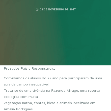
22 DE NOVEMBRO DE 2017
Prezados Pais e Responsáveis,
Convidamos os alunos do 7º ano para participarem de uma
aula de campo inesquecível.
Trata-se de uma vivência na Fazenda Mirage, uma reserva
ecológica com muita
vegetação nativa, fontes, bicas e animais localizada em
Amélia Rodrigues.