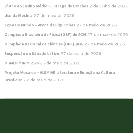
9º Ano ao Ensino Médio – Entrega de Lanches
2 de junho de 2026
Uso da Mochila
27 de maio de 2026
Copa Do Mundo – Arena de Figurinhas
27 de maio de 2026
Olimpíada Brasileira de Física (OBF) de 2026
27 de maio de 2026
Olimpíada Nacional de Ciências (ONC) 2026
27 de maio de 2026
Suspensão do Sábado Letivo
27 de maio de 2026
OBMEP MIRIM 2026
25 de maio de 2026
Projeto Mosaico – ALUMIAR Literatura e Emoção na Cultura
Brasileira
22 de maio de 2026