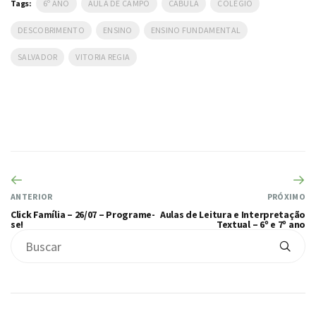
Tags:
6º ANO
AULA DE CAMPO
CABULA
COLÉGIO
DESCOBRIMENTO
ENSINO
ENSINO FUNDAMENTAL
SALVADOR
VITORIA REGIA
ANTERIOR
PRÓXIMO
Click Família – 26/07 – Programe-
Aulas de Leitura e Interpretação
se!
Textual – 6º e 7º ano