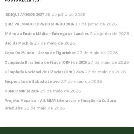
POSTS RECENTES
INDIQUE AMIGOS 2027
28 de julho de 2026
QUIZ PREMIADO COPA DO MUNDO 2026
17 de junho de 2026
9º Ano ao Ensino Médio – Entrega de Lanches
2 de junho de 2026
Uso da Mochila
27 de maio de 2026
Copa Do Mundo – Arena de Figurinhas
27 de maio de 2026
Olimpíada Brasileira de Física (OBF) de 2026
27 de maio de 2026
Olimpíada Nacional de Ciências (ONC) 2026
27 de maio de 2026
Suspensão do Sábado Letivo
27 de maio de 2026
OBMEP MIRIM 2026
25 de maio de 2026
Projeto Mosaico – ALUMIAR Literatura e Emoção na Cultura
Brasileira
22 de maio de 2026