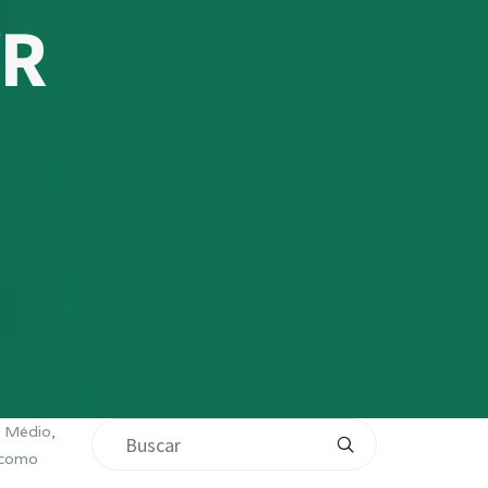
VR
o Médio,
m como