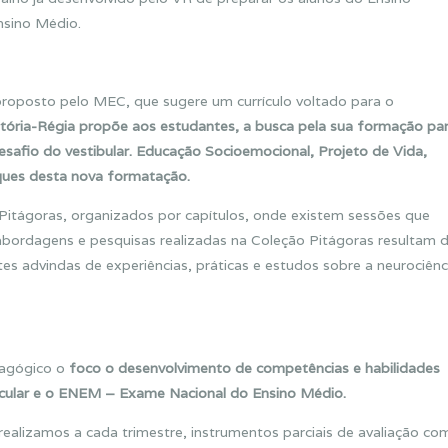
sino Médio.
roposto pelo MEC, que sugere um currículo voltado para o
itória-Régia propõe aos estudantes, a busca pela sua formação pa
esafio do vestibular. Educação Socioemocional, Projeto de Vida,
ues desta nova formatação.
o Pitágoras, organizados por capítulos, onde existem sessões que
abordagens e pesquisas realizadas na Coleção Pitágoras resultam 
ntes advindas de experiências, práticas e estudos sobre a neurociênc
dagógico o
foco o desenvolvimento de competências e habilidades
ular e o ENEM – Exame Nacional do Ensino Médio.
realizamos a cada trimestre, instrumentos parciais de avaliação co