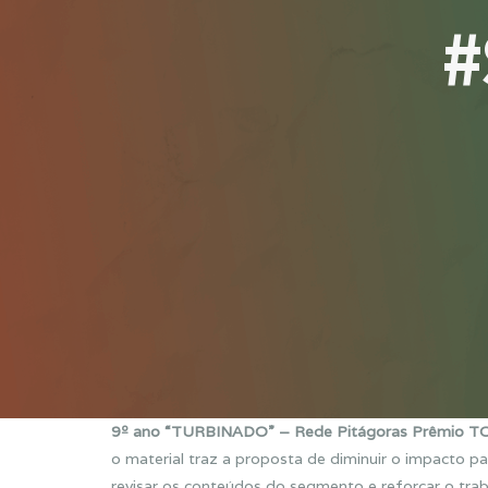
#
9º ano “TURBINADO” – Rede Pitágoras Prêmio TO
o material traz a proposta de diminuir o impacto pa
revisar os conteúdos do segmento e reforçar o trab