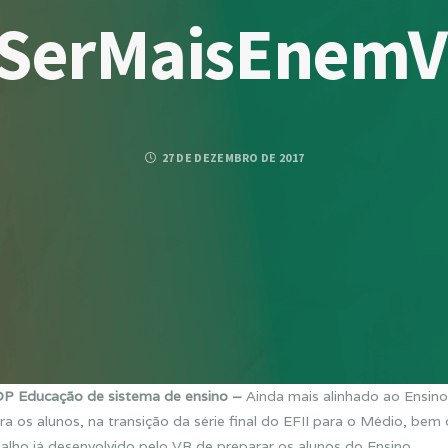
SerMaisEnem
27 DE DEZEMBRO DE 2017
P Educação de sistema de ensino –
Ainda mais alinhado ao Ensin
ra os alunos, na transição da série final do EFII para o Médio, be
alho já desenvolvido pelo VR de preparar os alunos do Ensino