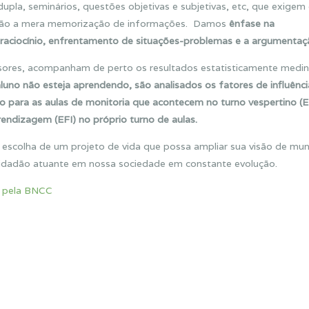
dupla, seminários, questões objetivas e subjetivas, etc, que exigem
e não a mera memorização de informações. Damos
ênfase na
ao raciocínio, enfrentamento de situações-problemas e a argumentaç
ssores, acompanham de perto os resultados estatisticamente medi
uno não esteja aprendendo, são analisados os fatores de influênci
para as aulas de monitoria que acontecem no turno vespertino (EF
dizagem (EFI) no próprio turno de aulas.
 escolha de um projeto de vida que possa ampliar sua visão de mu
 cidadão atuante em nossa sociedade em constante evolução.
s pela BNCC