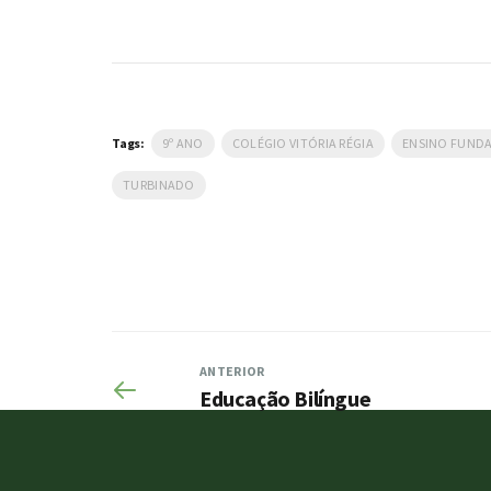
Tags:
9º ANO
COLÉGIO VITÓRIA RÉGIA
ENSINO FUND
TURBINADO
ANTERIOR
Educação Bilíngue