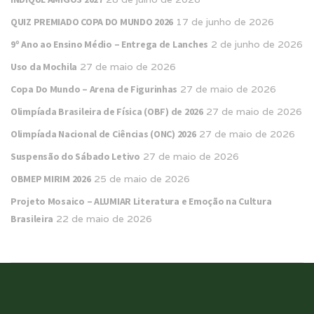
QUIZ PREMIADO COPA DO MUNDO 2026
17 de junho de 2026
9º Ano ao Ensino Médio – Entrega de Lanches
2 de junho de 2026
Uso da Mochila
27 de maio de 2026
Copa Do Mundo – Arena de Figurinhas
27 de maio de 2026
Olimpíada Brasileira de Física (OBF) de 2026
27 de maio de 2026
Olimpíada Nacional de Ciências (ONC) 2026
27 de maio de 2026
Suspensão do Sábado Letivo
27 de maio de 2026
OBMEP MIRIM 2026
25 de maio de 2026
Projeto Mosaico – ALUMIAR Literatura e Emoção na Cultura
Brasileira
22 de maio de 2026