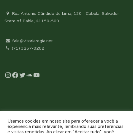
Rua Antonio Cândido de Lima, 130 - Cabula, Salvador -
State of Bahia, 41150-500
fale@vitoriaregia.net
(71) 3257-8282
Instagram
Facebook
Twitter
Soundcloud
YouTube
Desenvolvido com essência pela:
Usamos cookies em nosso site para oferecer a você a
experiência mais relevante, lembrando suas preferências
e visitas repetidas. Ao clicar em “Aceitar tudo”, você