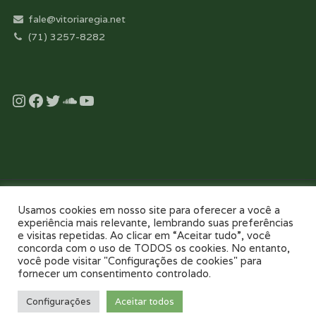
fale@vitoriaregia.net
(71) 3257-8282
Instagram
Facebook
Twitter
Soundcloud
YouTube
Desenvolvido com essência pela:
Usamos cookies em nosso site para oferecer a você a
experiência mais relevante, lembrando suas preferências
e visitas repetidas. Ao clicar em “Aceitar tudo”, você
concorda com o uso de TODOS os cookies. No entanto,
você pode visitar "Configurações de cookies" para
fornecer um consentimento controlado.
NOSSO COLÉGIO
TOUR VIRTUAL 360
NOTÍCIAS
GALERIAS
Configurações
Aceitar todos
PAIS E FILHOS
CONTATO
AGENDE UMA VISITA