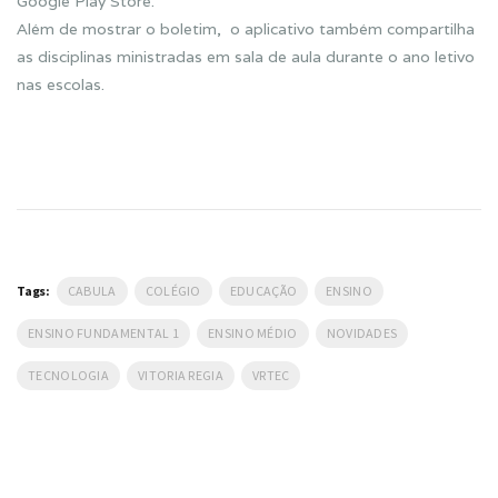
Google Play Store.
Além de mostrar o boletim, o aplicativo também compartilha
as disciplinas ministradas em sala de aula durante o ano letivo
nas escolas.
Tags:
CABULA
COLÉGIO
EDUCAÇÃO
ENSINO
ENSINO FUNDAMENTAL 1
ENSINO MÉDIO
NOVIDADES
TECNOLOGIA
VITORIA REGIA
VRTEC