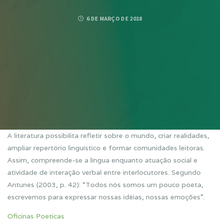
6 DE MARÇO DE 2018
A literatura possibilita refletir sobre o mundo, criar realidades,
ampliar repertório linguístico e formar comunidades leitoras.
Assim, compreende-se a língua enquanto atuação social e
atividade de interação verbal entre interlocutores. Segundo
Antunes (2003, p. 42): “Todos nós somos um pouco poeta,
escrevemos para expressar nossas idéias, nossas emoções”.
Oficinas Poeticas