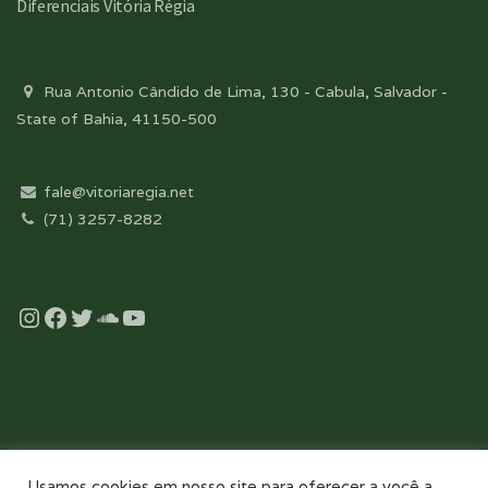
Diferenciais Vitória Régia
Rua Antonio Cândido de Lima, 130 - Cabula, Salvador -
State of Bahia, 41150-500
fale@vitoriaregia.net
(71) 3257-8282
Instagram
Facebook
Twitter
Soundcloud
YouTube
Desenvolvido com essência pela:
Usamos cookies em nosso site para oferecer a você a