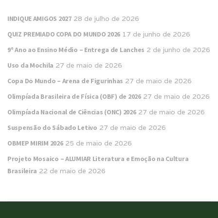
INDIQUE AMIGOS 2027
28 de julho de 2026
QUIZ PREMIADO COPA DO MUNDO 2026
17 de junho de 2026
9º Ano ao Ensino Médio – Entrega de Lanches
2 de junho de 2026
Uso da Mochila
27 de maio de 2026
Copa Do Mundo – Arena de Figurinhas
27 de maio de 2026
Olimpíada Brasileira de Física (OBF) de 2026
27 de maio de 2026
Olimpíada Nacional de Ciências (ONC) 2026
27 de maio de 2026
Suspensão do Sábado Letivo
27 de maio de 2026
OBMEP MIRIM 2026
25 de maio de 2026
Projeto Mosaico – ALUMIAR Literatura e Emoção na Cultura
Brasileira
22 de maio de 2026