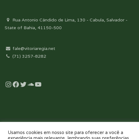
Rua Antonio Cândido de Lima, 130 - Cabula, Salvador -
State of Bahia, 41150-500
fale@vitoriaregia.net
(71) 3257-8282
Instagram
Facebook
Twitter
Soundcloud
YouTube
Desenvolvido com essência pela:
Usamos cookies em nosso site para oferecer a você a
experiência mais relevante, lembrando suas preferências