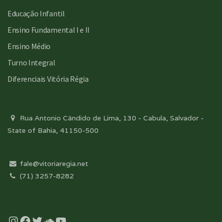
Educação Infantil
Ensino Fundamental I e II
Ensino Médio
Turno Integral
Diferenciais Vitória Régia
Rua Antonio Cândido de Lima, 130 - Cabula, Salvador -
State of Bahia, 41150-500
fale@vitoriaregia.net
(71) 3257-8282
Instagram
Facebook
Twitter
Soundcloud
YouTube