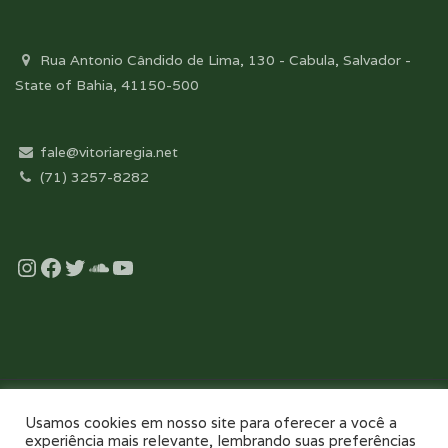
Rua Antonio Cândido de Lima, 130 - Cabula, Salvador -
State of Bahia, 41150-500
fale@vitoriaregia.net
(71) 3257-8282
Instagram
Facebook
Twitter
Soundcloud
YouTube
Desenvolvido com essência pela:
Usamos cookies em nosso site para oferecer a você a
experiência mais relevante, lembrando suas preferências