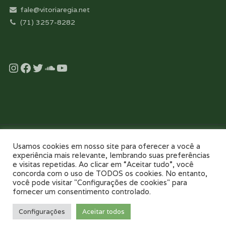
fale@vitoriaregia.net
(71) 3257-8282
Instagram
Facebook
Twitter
Soundcloud
YouTube
Desenvolvido com essência pela:
Usamos cookies em nosso site para oferecer a você a
experiência mais relevante, lembrando suas preferências
e visitas repetidas. Ao clicar em “Aceitar tudo”, você
concorda com o uso de TODOS os cookies. No entanto,
você pode visitar "Configurações de cookies" para
fornecer um consentimento controlado.
NOSSO COLÉGIO
TOUR VIRTUAL 360
NOTÍCIAS
GALERIAS
Configurações
Aceitar todos
PAIS E FILHOS
CONTATO
AGENDE UMA VISITA