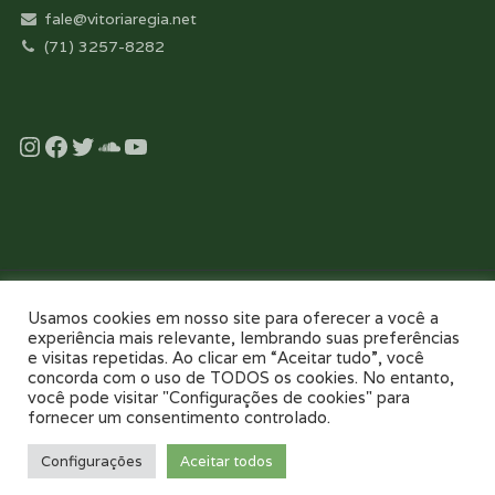
fale@vitoriaregia.net
(71) 3257-8282
Instagram
Facebook
Twitter
Soundcloud
YouTube
Desenvolvido com essência pela:
Usamos cookies em nosso site para oferecer a você a
experiência mais relevante, lembrando suas preferências
e visitas repetidas. Ao clicar em “Aceitar tudo”, você
concorda com o uso de TODOS os cookies. No entanto,
você pode visitar "Configurações de cookies" para
fornecer um consentimento controlado.
NOSSO COLÉGIO
TOUR VIRTUAL 360
NOTÍCIAS
GALERIAS
Configurações
Aceitar todos
PAIS E FILHOS
CONTATO
AGENDE UMA VISITA