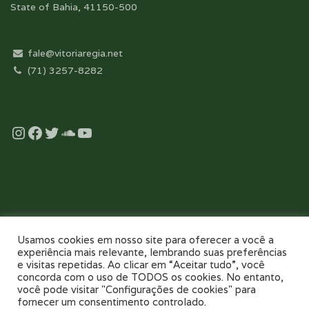
State of Bahia, 41150-500
fale@vitoriaregia.net
(71) 3257-8282
Instagram
Facebook
Twitter
Soundcloud
YouTube
Desenvolvido com essência pela:
Usamos cookies em nosso site para oferecer a você a
experiência mais relevante, lembrando suas preferências
e visitas repetidas. Ao clicar em “Aceitar tudo”, você
concorda com o uso de TODOS os cookies. No entanto,
você pode visitar "Configurações de cookies" para
fornecer um consentimento controlado.