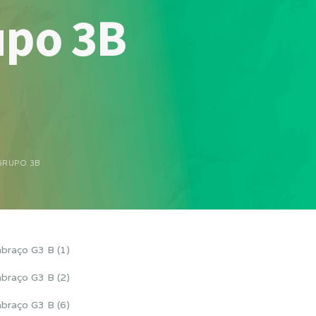
upo 3B
GRUPO 3B