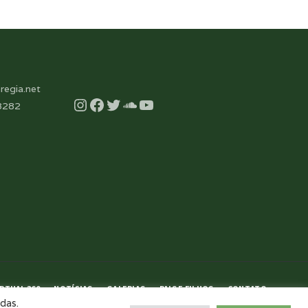
regia.net
Instagram
Facebook
Twitter
Soundcloud
YouTube
8282
RTUAL 360
NOTÍCIAS
GALERIAS
PAIS E FILHOS
CONTATO
das.
AGENDE UMA VISITA