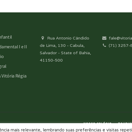
nfantil
Rua Antonio Cândido
fale@vitoria
de Lima, 130 - Cabula,
(71) 3257-
amental I e II
Salvador - State of Bahia,
io
41150-500
gral
s Vitória Régia
NOSSO COLÉGIO
TOUR VI
cia mais relevante, lembrando suas preferências e visitas repeti