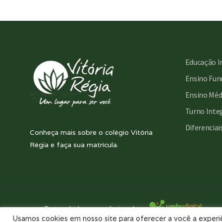
Educação I
Ensino Fund
Ensino Méd
Turno Inte
Diferenciai
Conheça mais sobre o colégio Vitória
Régia e faça sua matrícula.
Desenvolvido com essência pela:
Usamos cookies em nosso site para oferecer a você a experiên