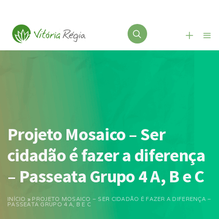
Projeto Mosaico – Ser
cidadão é fazer a diferença
– Passeata Grupo 4 A, B e C
INÍCIO
»
PROJETO MOSAICO – SER CIDADÃO É FAZER A DIFERENÇA –
PASSEATA GRUPO 4 A, B E C