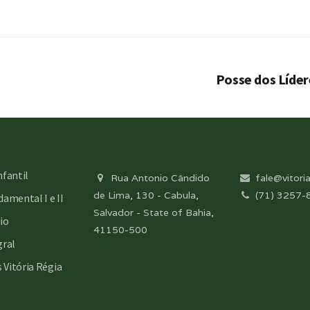
Posse dos Lídere
nfantil
Rua Antonio Cândido
fale@vitoria
de Lima, 130 - Cabula,
(71) 3257-
amental I e II
Salvador - State of Bahia,
io
41150-500
gral
s Vitória Régia