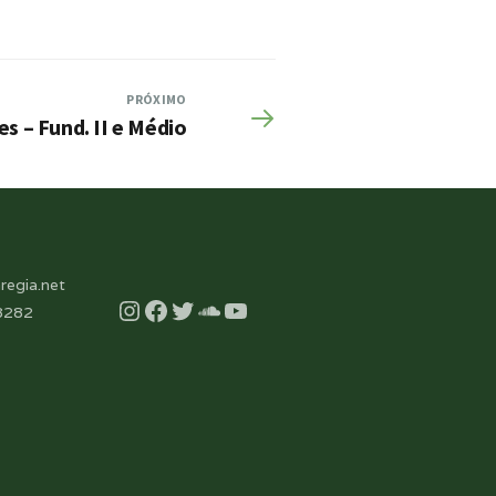
PRÓXIMO
s – Fund. II e Médio
regia.net
Instagram
Facebook
Twitter
Soundcloud
YouTube
8282