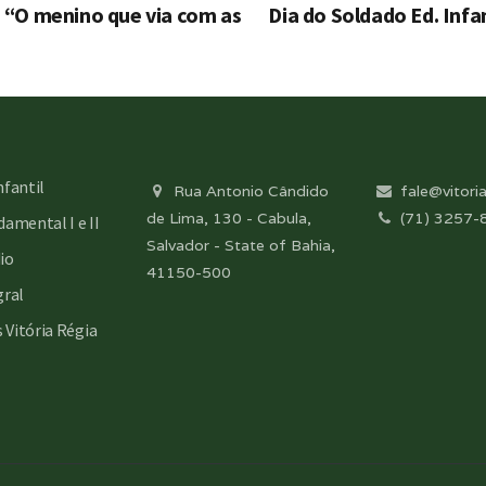
 – “O menino que via com as
Dia do Soldado Ed. Infan
nfantil
Rua Antonio Cândido
fale@vitoria
de Lima, 130 - Cabula,
(71) 3257-
amental I e II
Salvador - State of Bahia,
io
41150-500
gral
s Vitória Régia