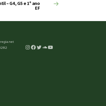
til – G4, G5 e 1º ano
EF
regia.net
Instagram
Facebook
Twitter
Soundcloud
YouTube
8282