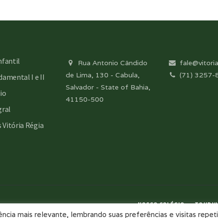
nfantil
Rua Antonio Cândido
fale@vitoria
de Lima, 130 - Cabula,
(71) 3257-
amental I e II
Salvador - State of Bahia,
io
41150-500
gral
s Vitória Régia
NOSSO COLÉGIO
TOUR VI
cia mais relevante, lembrando suas preferências e visitas repeti