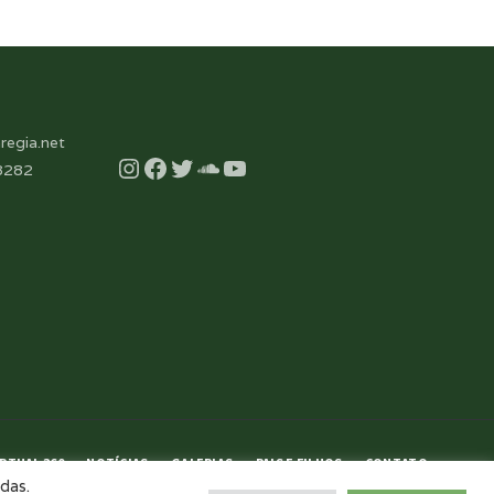
regia.net
Instagram
Facebook
Twitter
Soundcloud
YouTube
8282
RTUAL 360
NOTÍCIAS
GALERIAS
PAIS E FILHOS
CONTATO
das.
AGENDE UMA VISITA