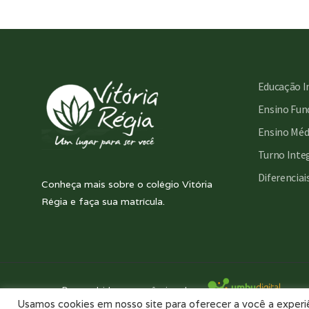
Educação I
Ensino Fund
Ensino Méd
Turno Inte
Diferenciai
Conheça mais sobre o colégio Vitória
Régia e faça sua matrícula.
Desenvolvido com essência pela:
Usamos cookies em nosso site para oferecer a você a experiên