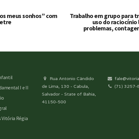
 dos meus sonhos” com
Trabalho em grupo para tr
etre
uso do raciocínio
problemas, contagem
nfantil
Rua Antonio Cândido
fale@vitoria
de Lima, 130 - Cabula,
(71) 3257-
amental I e II
Salvador - State of Bahia,
io
41150-500
gral
s Vitória Régia