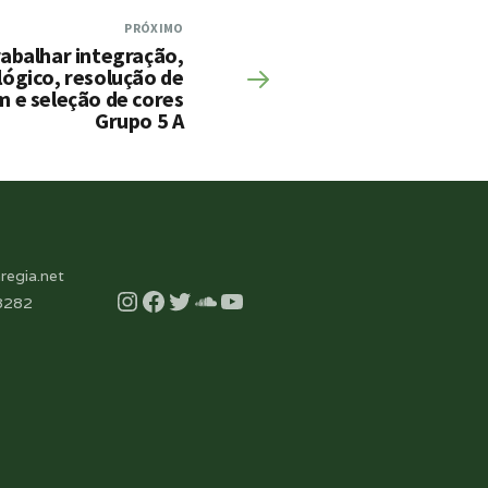
PRÓXIMO
abalhar integração,
 lógico, resolução de
 e seleção de cores
Grupo 5 A
regia.net
Instagram
Facebook
Twitter
Soundcloud
YouTube
8282