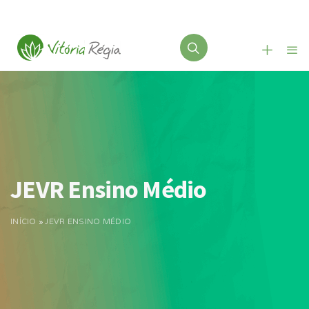
JEVR Ensino Médio
INÍCIO
»
JEVR ENSINO MÉDIO