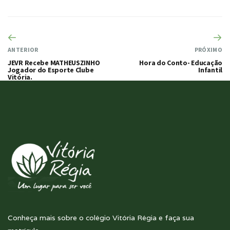
ANTERIOR
PRÓXIMO
JEVR Recebe MATHEUSZINHO
Hora do Conto- Educação
Jogador do Esporte Clube
Infantil
Vitória.
Conheça mais sobre o colégio Vitória Régia e faça sua