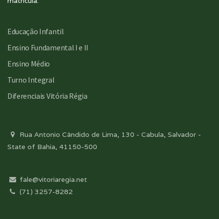
matrícula.
Educação Infantil
Ensino Fundamental I e II
Ensino Médio
Turno Integral
Diferenciais Vitória Régia
Rua Antonio Cândido de Lima, 130 - Cabula, Salvador -
State of Bahia, 41150-500
fale@vitoriaregia.net
(71) 3257-8282