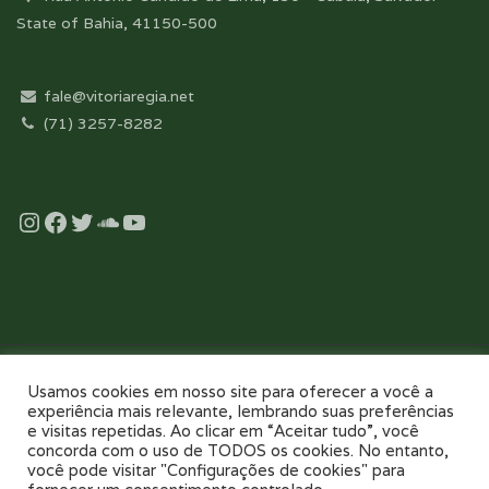
State of Bahia, 41150-500
fale@vitoriaregia.net
(71) 3257-8282
Instagram
Facebook
Twitter
Soundcloud
YouTube
Desenvolvido com essência pela:
Usamos cookies em nosso site para oferecer a você a
experiência mais relevante, lembrando suas preferências
e visitas repetidas. Ao clicar em “Aceitar tudo”, você
concorda com o uso de TODOS os cookies. No entanto,
você pode visitar "Configurações de cookies" para