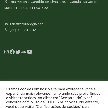
Rua Antonio Cândido de Lima, 130 - Cabula, Salvador -
State of Bahia, 41150-500
fale@vitoriaregia.net
(71) 3257-8282
Instagram
Facebook
Twitter
Soundcloud
YouTube
Desenvolvido com essência pela:
Usamos cookies em nosso site para oferecer a você a
experiência mais relevante, lembrando suas preferências
e visitas repetidas. Ao clicar em “Aceitar tudo”, você
concorda com o uso de TODOS os cookies. No entanto,
você pode visitar "Configurações de cookies" para