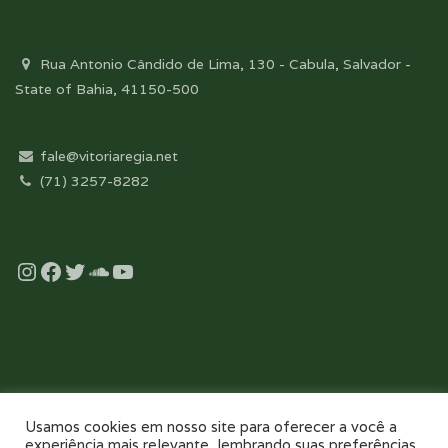
Rua Antonio Cândido de Lima, 130 - Cabula, Salvador -
State of Bahia, 41150-500
fale@vitoriaregia.net
(71) 3257-8282
Instagram
Facebook
Twitter
Soundcloud
YouTube
Desenvolvido com essência pela:
Usamos cookies em nosso site para oferecer a você a
experiência mais relevante, lembrando suas preferências