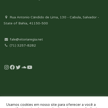
Rua Antonio Cândido de Lima, 130 - Cabula, Salvador -
State of Bahia, 41150-500
fale@vitoriaregia.net
(71) 3257-8282
Instagram
Facebook
Twitter
Soundcloud
YouTube
Desenvolvido com essência pela:
Usamos cookies em nosso site para oferecer a você a