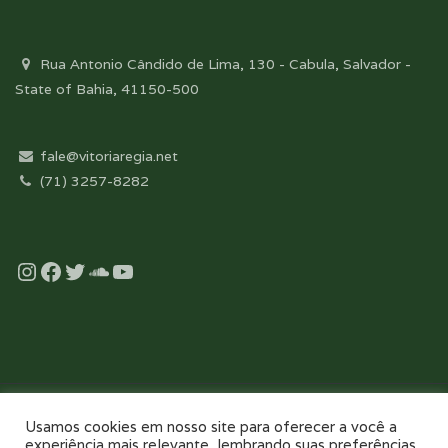
Rua Antonio Cândido de Lima, 130 - Cabula, Salvador -
State of Bahia, 41150-500
fale@vitoriaregia.net
(71) 3257-8282
Instagram
Facebook
Twitter
Soundcloud
YouTube
Desenvolvido com essência pela:
Usamos cookies em nosso site para oferecer a você a
experiência mais relevante, lembrando suas preferências