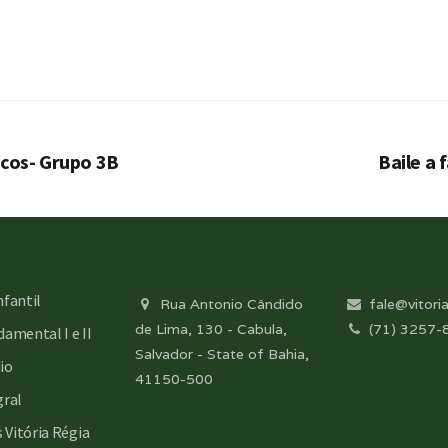
ecos- Grupo 3B
Baile a 
nfantil
Rua Antonio Cândido
fale@vitoria
de Lima, 130 - Cabula,
(71) 3257-
amental I e II
Salvador - State of Bahia,
io
41150-500
gral
s Vitória Régia