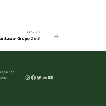
PRÓXIMO
fantasia- Grupo 2 e 3
regia.net
Instagram
Facebook
Twitter
Soundcloud
YouTube
8282