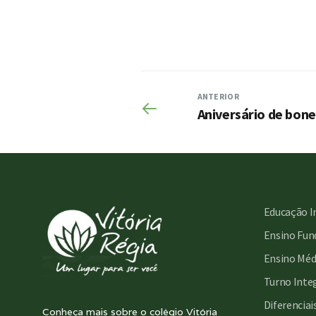
ANTERIOR
Aniversário de bon
Educação I
Ensino Fund
Ensino Méd
Turno Inte
Diferenciai
Conheça mais sobre o colégio Vitória