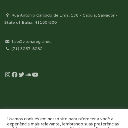
Rua Antonio Cândido de Lima, 130 - Cabula, Salvador -
State of Bahia, 41150-500
fale@vitoriaregia.net
(71) 3257-8282
Instagram
Facebook
Twitter
Soundcloud
YouTube
Desenvolvido com essência pela:
Usamos cookies em nosso site para oferecer a você a
experiência mais relevante, lembrando suas preferências