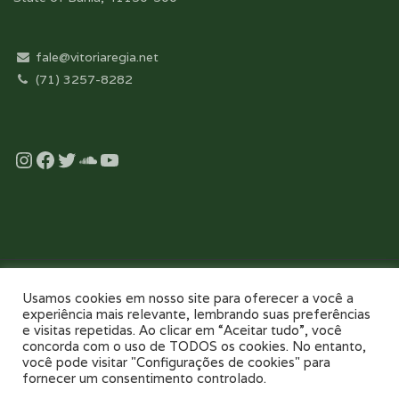
fale@vitoriaregia.net
(71) 3257-8282
Instagram
Facebook
Twitter
Soundcloud
YouTube
Desenvolvido com essência pela:
Usamos cookies em nosso site para oferecer a você a
experiência mais relevante, lembrando suas preferências
e visitas repetidas. Ao clicar em “Aceitar tudo”, você
concorda com o uso de TODOS os cookies. No entanto,
você pode visitar "Configurações de cookies" para
fornecer um consentimento controlado.