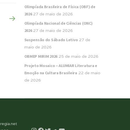
Olimpíada Brasileira de Física (OBF) de
2026
27 de maio de 2026
Olimpíada Nacional de Ciências (ONC)
2026
27 de maio de 2026
Suspensão do Sábado Letivo
27 de
maio de 2026
OBMEP MIRIM 2026
25 de maio de 2026
Projeto Mosaico – ALUMIAR Literatura e
Emoção na Cultura Brasileira
22 de maio
de 2026
regia.net