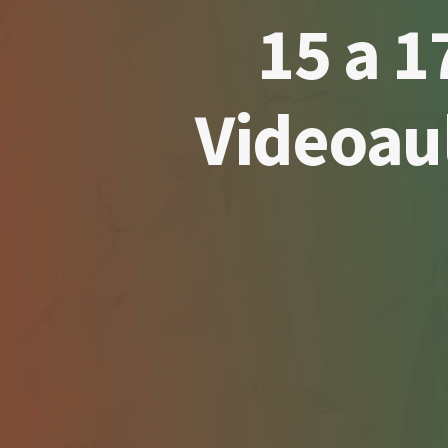
15 a 
Videoau