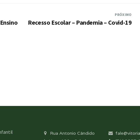
PRÓXIMO
 Ensino
Recesso Escolar – Pandemia – Covid-19
nfantil
Rua Antonio Cândido
fale@vitoria